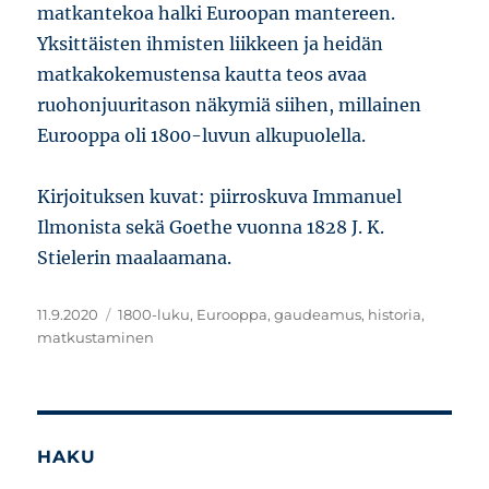
matkantekoa halki Euroopan mantereen.
Yksittäisten ihmisten liikkeen ja heidän
matkakokemustensa kautta teos avaa
ruohonjuuritason näkymiä siihen, millainen
Eurooppa oli 1800-luvun alkupuolella.
Kirjoituksen kuvat: piirroskuva Immanuel
Ilmonista sekä Goethe vuonna 1828 J. K.
Stielerin maalaamana.
Julkaistu
Avainsanat
11.9.2020
1800-luku
,
Eurooppa
,
gaudeamus
,
historia
,
matkustaminen
HAKU