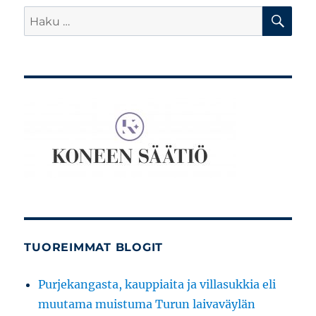
HA
Etsi:
TUOREIMMAT BLOGIT
Purjekangasta, kauppiaita ja villasukkia eli
muutama muistuma Turun laivaväylän