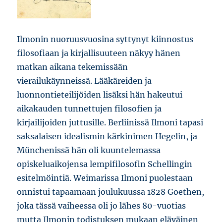
Ilmonin nuoruusvuosina syttynyt kiinnostus
filosofiaan ja kirjallisuuteen näkyy hänen
matkan aikana tekemissään
vierailukäynneissä. Lääkäreiden ja
luonnontieteilijöiden lisäksi hän hakeutui
aikakauden tunnettujen filosofien ja
kirjailijoiden juttusille. Berliinissä Ilmoni tapasi
saksalaisen idealismin kärkinimen Hegelin, ja
Münchenissä hän oli kuuntelemassa
opiskeluaikojensa lempifilosofin Schellingin
esitelmöintiä. Weimarissa Ilmoni puolestaan
onnistui tapaamaan joulukuussa 1828 Goethen,
joka tässä vaiheessa oli jo lähes 80-vuotias
mutta Ilmonin todistuksen mukaan eläväinen