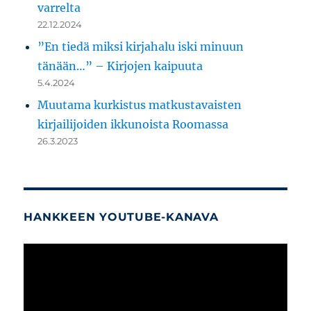
varrelta
22.12.2024
”En tiedä miksi kirjahalu iski minuun
tänään…” – Kirjojen kaipuuta
5.4.2024
Muutama kurkistus matkustavaisten
kirjailijoiden ikkunoista Roomassa
26.3.2023
HANKKEEN YOUTUBE-KANAVA
Videotoistin