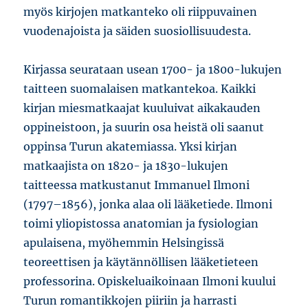
myös kirjojen matkanteko oli riippuvainen
vuodenajoista ja säiden suosiollisuudesta.
Kirjassa seurataan usean 1700- ja 1800-lukujen
taitteen suomalaisen matkantekoa. Kaikki
kirjan miesmatkaajat kuuluivat aikakauden
oppineistoon, ja suurin osa heistä oli saanut
oppinsa Turun akatemiassa. Yksi kirjan
matkaajista on 1820- ja 1830-lukujen
taitteessa matkustanut Immanuel Ilmoni
(1797–1856), jonka alaa oli lääketiede. Ilmoni
toimi yliopistossa anatomian ja fysiologian
apulaisena, myöhemmin Helsingissä
teoreettisen ja käytännöllisen lääketieteen
professorina. Opiskeluaikoinaan Ilmoni kuului
Turun romantikkojen piiriin ja harrasti