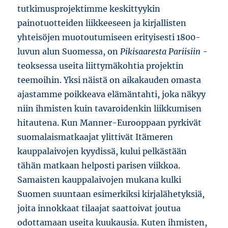
tutkimusprojektimme keskittyykin
painotuotteiden liikkeeseen ja kirjallisten
yhteisöjen muotoutumiseen erityisesti 1800-
luvun alun Suomessa, on
Pikisaaresta Pariisiin
-
teoksessa useita liittymäkohtia projektin
teemoihin. Yksi näistä on aikakauden omasta
ajastamme poikkeava elämäntahti, joka näkyy
niin ihmisten kuin tavaroidenkin liikkumisen
hitautena. Kun Manner-Eurooppaan pyrkivät
suomalaismatkaajat ylittivät Itämeren
kauppalaivojen kyydissä, kului pelkästään
tähän matkaan helposti parisen viikkoa.
Samaisten kauppalaivojen mukana kulki
Suomen suuntaan esimerkiksi kirjalähetyksiä,
joita innokkaat tilaajat saattoivat joutua
odottamaan useita kuukausia. Kuten ihmisten,