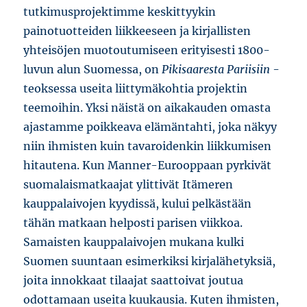
tutkimusprojektimme keskittyykin
painotuotteiden liikkeeseen ja kirjallisten
yhteisöjen muotoutumiseen erityisesti 1800-
luvun alun Suomessa, on
Pikisaaresta Pariisiin
-
teoksessa useita liittymäkohtia projektin
teemoihin. Yksi näistä on aikakauden omasta
ajastamme poikkeava elämäntahti, joka näkyy
niin ihmisten kuin tavaroidenkin liikkumisen
hitautena. Kun Manner-Eurooppaan pyrkivät
suomalaismatkaajat ylittivät Itämeren
kauppalaivojen kyydissä, kului pelkästään
tähän matkaan helposti parisen viikkoa.
Samaisten kauppalaivojen mukana kulki
Suomen suuntaan esimerkiksi kirjalähetyksiä,
joita innokkaat tilaajat saattoivat joutua
odottamaan useita kuukausia. Kuten ihmisten,