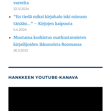
varrelta
22.12.2024
”En tiedä miksi kirjahalu iski minuun
tänään…” – Kirjojen kaipuuta
5.4.2024
Muutama kurkistus matkustavaisten
kirjailijoiden ikkunoista Roomassa
26.3.2023
HANKKEEN YOUTUBE-KANAVA
Videotoistin