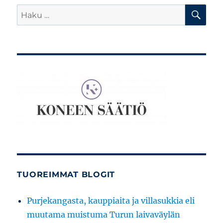
HA
Etsi:
TUOREIMMAT BLOGIT
Purjekangasta, kauppiaita ja villasukkia eli
muutama muistuma Turun laivaväylän