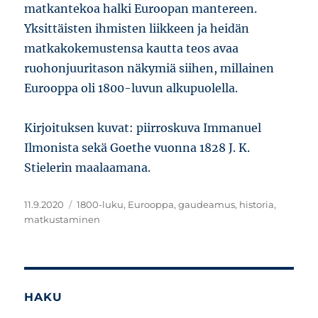
matkantekoa halki Euroopan mantereen.
Yksittäisten ihmisten liikkeen ja heidän
matkakokemustensa kautta teos avaa
ruohonjuuritason näkymiä siihen, millainen
Eurooppa oli 1800-luvun alkupuolella.
Kirjoituksen kuvat: piirroskuva Immanuel
Ilmonista sekä Goethe vuonna 1828 J. K.
Stielerin maalaamana.
Julkaistu
Avainsanat
11.9.2020
1800-luku
,
Eurooppa
,
gaudeamus
,
historia
,
matkustaminen
HAKU