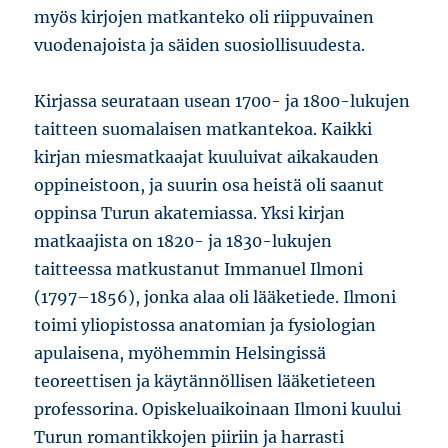
myös kirjojen matkanteko oli riippuvainen
vuodenajoista ja säiden suosiollisuudesta.
Kirjassa seurataan usean 1700- ja 1800-lukujen
taitteen suomalaisen matkantekoa. Kaikki
kirjan miesmatkaajat kuuluivat aikakauden
oppineistoon, ja suurin osa heistä oli saanut
oppinsa Turun akatemiassa. Yksi kirjan
matkaajista on 1820- ja 1830-lukujen
taitteessa matkustanut Immanuel Ilmoni
(1797–1856), jonka alaa oli lääketiede. Ilmoni
toimi yliopistossa anatomian ja fysiologian
apulaisena, myöhemmin Helsingissä
teoreettisen ja käytännöllisen lääketieteen
professorina. Opiskeluaikoinaan Ilmoni kuului
Turun romantikkojen piiriin ja harrasti