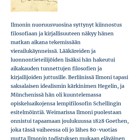
Ilmonin nuoruusvuosina syttynyt kiinnostus
filosofiaan ja kirjallisuuteen näkyy hänen
matkan aikana tekemissään
vierailukäynneissä. Lääkäreiden ja
luonnontieteilijöiden lisäksi hän hakeutui
aikakauden tunnettujen filosofien ja
kirjailijoiden juttusille. Berliinissä Ilmoni tapasi
saksalaisen idealismin kärkinimen Hegelin, ja
Münchenissä hän oli kuuntelemassa
opiskeluaikojensa lempifilosofin Schellingin
esitelmöintiä. Weimarissa Ilmoni puolestaan
onnistui tapaamaan joulukuussa 1828 Goethen,
joka tässä vaiheessa oli jo lähes 80-vuotias
mutta Ilmonin todistuksen mukaan eläväinen