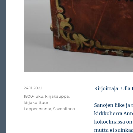
Julkaistu
24.11.2022
Kirjoittaja: Ulla 
Avainsanat
1800-luku
,
kirjakauppa
,
kirjakulttuuri
,
Sanojen liike ja
Lappeenranta
,
Savonlinna
kirkkoherra Ant
kokoelmassa on n
mutta ei suinkaa