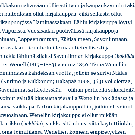
aikkakunnalta säännöllisesti työn ja kaupankäynnin taki
i kuitenkaan ollut kirjakauppaa, eikä sellaista ollut
kaupungissa Haminassakaan. Lähin kirjakauppa löytyi
i Viipurista. Vuosisadan puolivälissä kirjakauppoja
minaan, Lappeenrantaan, Käkisalmeen, Savonlinnaan,
rtavalaan. Rönnholmille maantieteellisesti ja
takia lähinnä sijaitsi Savonlinnan kirjakauppa (
boklåda
etter Wenell (1815–1883) vuonna 1850. Tämä Wenellin
toiminnassa kahdeksan vuotta, jolloin se siirtyi Niklas
. (Kurimo ja Kukkonen; Hakapää 2008, 363) Voi olettaa,
avonlinnassa käydessään – olihan perheellä sukusiteitä
voinut välttää kiusausta vierailla Wenellin boklådassa ja
ansa vaikkapa Tarton kirjakauppoihin, joihin oli voinut
uvuosinaan. Wenellin kirjakauppa ei ollut mikään
laatikko (
boklåda
), vaikka sitä nimeä siitä käytettiinkin,
li oma toimitilansa Wenellien komean empiretyylisen