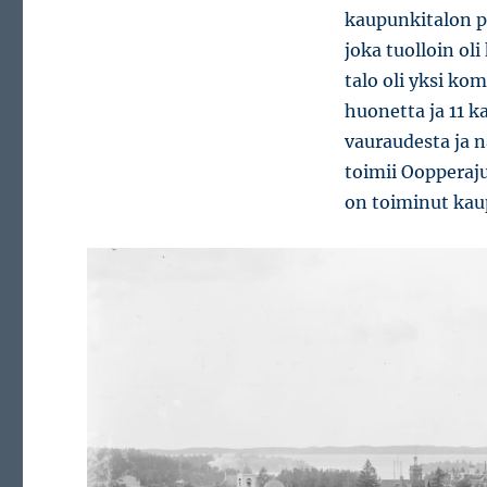
kaupunkitalon pä
joka tuolloin o
talo oli yksi kom
huonetta ja 11 k
vauraudesta ja n
toimii Oopperaju
on toiminut kau