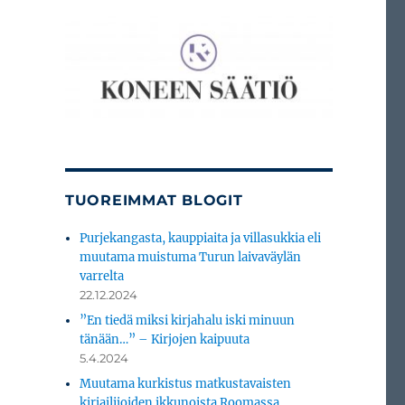
?
TUOREIMMAT BLOGIT
Purjekangasta, kauppiaita ja villasukkia eli
muutama muistuma Turun laivaväylän
varrelta
22.12.2024
”En tiedä miksi kirjahalu iski minuun
tänään…” – Kirjojen kaipuuta
5.4.2024
Muutama kurkistus matkustavaisten
kirjailijoiden ikkunoista Roomassa