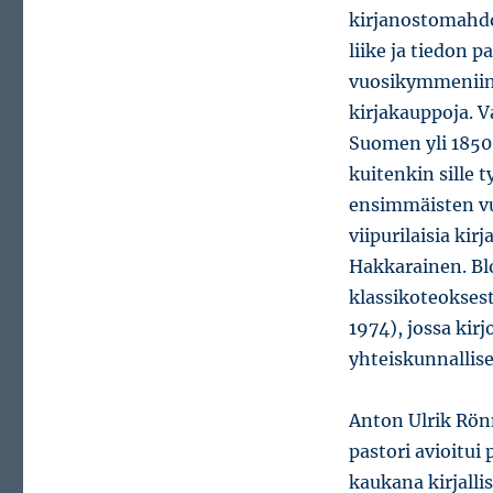
kirjanostomahdol
liike ja tiedon 
vuosikymmeniin.
kirjakauppoja. 
Suomen yli 1850-
kuitenkin sille t
ensimmäisten vu
viipurilaisia ki
Hakkarainen. Blo
klassikoteokses
1974), jossa kir
yhteiskunnallis
Anton Ulrik Rönn
pastori avioitui 
kaukana kirjallis