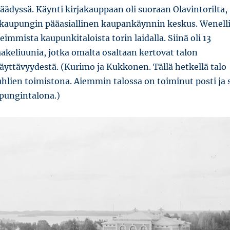
ädyssä. Käynti kirjakauppaan oli suoraan Olavintorilta,
li kaupungin pääasiallinen kaupankäynnin keskus. Wenell
eimmista kaupunkitaloista torin laidalla. Siinä oli 13
aakeliuunia, jotka omalta osaltaan kertovat talon
äyttävyydestä. (Kurimo ja Kukkonen. Tällä hetkellä talo
hlien toimistona. Aiemmin talossa on toiminut posti ja 
pungintalona.)