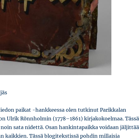
Ijäs
 tiedon paikat -hankkeessa olen tutkinut Parikkalan
on Ulrik Rönnholmin (1778–1861) kirjakokoelmaa. Tässä
oin sata nidettä. Osan hankintapaikka voidaan jäljittää
n kaikkien. Tässä blogitekstissä pohdin millaisia