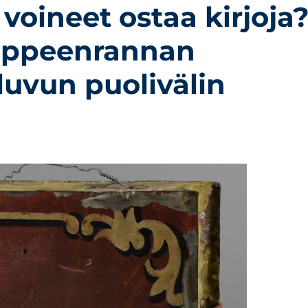
t voineet ostaa kirjoja
Lappeenrannan
luvun puolivälin