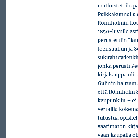
matkustettiin p
Paikkakunnalla e
Rönnholmin koti
1850-luvulle ast
perustettiin Ha
Joensuuhun ja So
sukuyhteydenkin 
jonka perusti P
kirjakauppa oli 
Gulinin haltuun
että Rönnholm S
kaupunkiin – ei 
vertailla kokema
tutustua opiskel
vaatimaton kirja
vaan kaupalla o