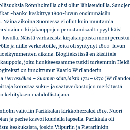
lisuuksia Rönnholmilla olisi ollut lähiseuduilla. Sanoje
paikat -hanke keskittyy 1800-luvun ensimmäisiin
 Näinä aikoina Suomessa ei ollut kuin muutamia
Varsinainen kirjakauppojen perustamisaalto pyyhkäisi
luvulla. Näistä varhaisista kirjakaupoista moni perustui
yölle ja niille verkostoille, joita oli syntynyt 1800-luvun
osikymmenten aikana. Blogitekstissä en käsittele
rjakauppoja, joita hankkeessamme tutkii tarkemmin Heidi
giteksti on innoittunut Kaarlo Wirilanderin
ta
Herrasväkeä – Suomen säätyläistö 1721–1870
(Wirilande
joittaja korostaa suku- ja säätyverkostojen merkitystä
en kehityksen mahdollistajana.
holm valittiin Parikkalan kirkkoherraksi 1819. Nuori
pian ja perhe kasvoi kuudella lapsella. Parikkala oli
ista keskuksista, joskin Viipuriin ja Pietariinkin