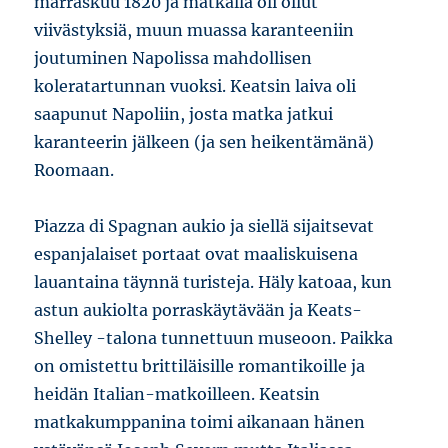
marraskuu 1820 ja matkalla oli ollut
viivästyksiä, muun muassa karanteeniin
joutuminen Napolissa mahdollisen
koleratartunnan vuoksi. Keatsin laiva oli
saapunut Napoliin, josta matka jatkui
karanteerin jälkeen (ja sen heikentämänä)
Roomaan.
Piazza di Spagnan aukio ja siellä sijaitsevat
espanjalaiset portaat ovat maaliskuisena
lauantaina täynnä turisteja. Häly katoaa, kun
astun aukiolta porraskäytävään ja Keats-
Shelley -talona tunnettuun museoon. Paikka
on omistettu brittiläisille romantikoille ja
heidän Italian-matkoilleen. Keatsin
matkakumppanina toimi aikanaan hänen