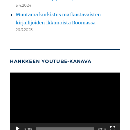
5.4.2024
Muutama kurkistus matkustavaisten
kirjailijoiden ikkunoista Roomassa
26.3.2023
HANKKEEN YOUTUBE-KANAVA
Videotoistin
00:00
03:07