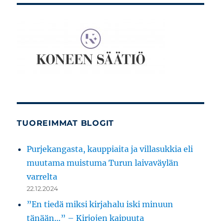
TUOREIMMAT BLOGIT
Purjekangasta, kauppiaita ja villasukkia eli
muutama muistuma Turun laivaväylän
varrelta
22.12.2024
”En tiedä miksi kirjahalu iski minuun
tänään…” – Kirjojen kaipuuta