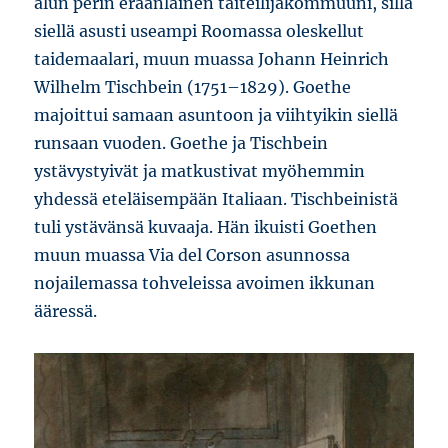
alun perin eräänlainen taiteilijakommuuni, sillä
siellä asusti useampi Roomassa oleskellut
taidemaalari, muun muassa Johann Heinrich
Wilhelm Tischbein (1751–1829). Goethe
majoittui samaan asuntoon ja viihtyikin siellä
runsaan vuoden. Goethe ja Tischbein
ystävystyivät ja matkustivat myöhemmin
yhdessä eteläisempään Italiaan. Tischbeinistä
tuli ystävänsä kuvaaja. Hän ikuisti Goethen
muun muassa Via del Corson asunnossa
nojailemassa tohveleissa avoimen ikkunan
ääressä.