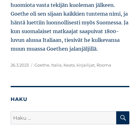
huomiota vasta tekijän kuoleman jälkeen.
Goethe oli sen sijaan kaikkien tuntema nimi, ja
häntä luettiin luonnollisesti myös Suomessa. Ja
kun suomalaiset matkaajat saapuivat 1800-
luvun alussa Italiaan, tiesivät he kulkevansa
muun muassa Goethen jalanjäljillä.
Julkaistu
Avainsanat
26.3.2023
Goethe
,
Italia
,
Keats
,
kirjailijat
,
Rooma
HAKU
HA
Etsi: