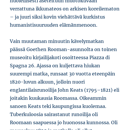
huolellisesti aseteltuun muotokuvaan
verrattuna ikkunateos on arkisen koreilematon
– ja juuri siksi kovin viehättävä kurkistus
humanistisuuruuden elämänmenoon.
Vain muutaman minuutin kävelymatkan
päässä Goethen Rooman-asunnolta on toinen
museoitu kirjailijakoti osoitteessa Piazza di
Spagna 26. Ajassa on kuljettava hiukan
suurempi matka, runsaat 30 vuotta eteenpäin
1820-luvun alkuun, jolloin nuori
englantilaisrunoilija John Keats (1795–1821) eli
joitakin kuukausia Roomassa. Oikeammin
sanoen Keats teki kaupungissa kuolemaa.
Tuberkuloosia sairastanut runoilija oli
Roomaan saapuessa jo huonossa kunnossa. Oli