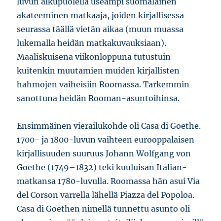
luvun alkupuolella useampi suomalainen
akateeminen matkaaja, joiden kirjallisessa
seurassa täällä vietän aikaa (muun muassa
lukemalla heidän matkakuvauksiaan).
Maaliskuisena viikonloppuna tutustuin
kuitenkin muutamien muiden kirjallisten
hahmojen vaiheisiin Roomassa. Tarkemmin
sanottuna heidän Rooman-asuntoihinsa.
Ensimmäinen vierailukohde oli Casa di Goethe.
1700- ja 1800-luvun vaihteen eurooppalaisen
kirjallisuuden suuruus Johann Wolfgang von
Goethe (1749–1832) teki kuuluisan Italian-
matkansa 1780-luvulla. Roomassa hän asui Via
del Corson varrella lähellä Piazza del Popoloa.
Casa di Goethen nimellä tunnettu asunto oli