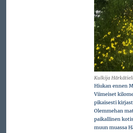
Kulkija Härkätiel
Hiukan ennen Mar
Viimeiset kilome
pikaisesti kirja
Olemmehan matka
paikallinen koti
muun muassa Här