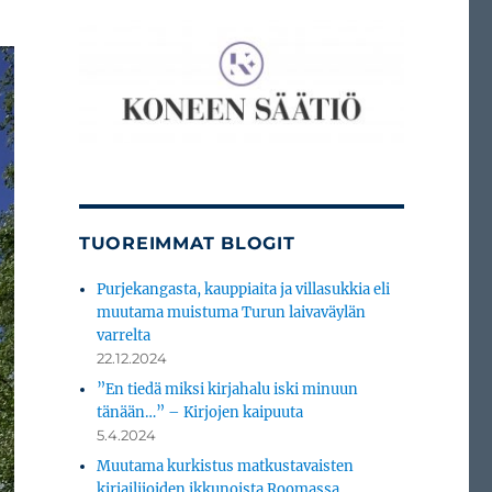
TUOREIMMAT BLOGIT
Purjekangasta, kauppiaita ja villasukkia eli
muutama muistuma Turun laivaväylän
varrelta
22.12.2024
”En tiedä miksi kirjahalu iski minuun
tänään…” – Kirjojen kaipuuta
5.4.2024
Muutama kurkistus matkustavaisten
kirjailijoiden ikkunoista Roomassa