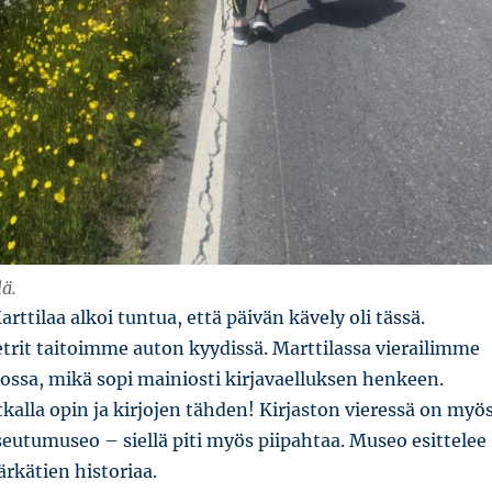
lä.
ttilaa alkoi tuntua, että päivän kävely oli tässä.
trit taitoimme auton kyydissä. Marttilassa vierailimme
stossa, mikä sopi mainiosti kirjavaelluksen henkeen.
lla opin ja kirjojen tähden! Kirjaston vieressä on myö
seutumuseo – siellä piti myös piipahtaa. Museo esittelee
kätien historiaa.