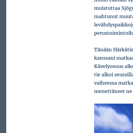
muistuttaa Sjög
mahtunut muuta 
levähdyspaikkoje
perustoimintoih
Tänään Härkätiel
kanssani matkaa.
Kävelyosuus alk
tie alkoi seurai
vaiheessa matkaa
menettäneet ne 