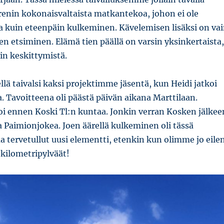
renin kokonaisvaltaista matkantekoa, johon ei ole
kuin eteenpäin kulkeminen. Kävelemisen lisäksi on va
n etsiminen. Elämä tien päällä on varsin yksinkertaista,
in keskittymistä.
lä taivalsi kaksi projektimme jäsentä, kun Heidi jatkoi
 Tavoitteena oli päästä päivän aikana Marttilaan.
oi ennen Koski Tl:n kuntaa. Jonkin verran Kosken jälkee
lla Paimionjokea. Joen äärellä kulkeminen oli tässä
 tervetullut uusi elementti, etenkin kun olimme jo eile
kilometripylväät!