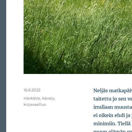
Julkaistu
16.6.2022
Neljäs matkapäiv
Avainsanat
Härkätie
,
kävely
,
taitettu jo sen 
kirjavaellus
irrallaan muust
ei oikein ehdi j
minimiin. Tiellä
muun elämän syrj