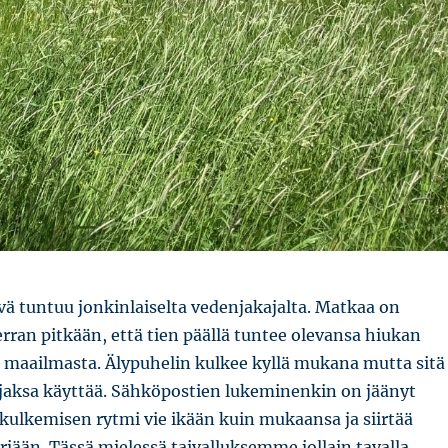
ä tuntuu jonkinlaiselta vedenjakajalta. Matkaa on
verran pitkään, että tien päällä tuntee olevansa hiukan
a maailmasta. Älypuhelin kulkee kyllä mukana mutta sitä
a jaksa käyttää. Sähköpostien lukeminenkin on jäänyt
 kulkemisen rytmi vie ikään kuin mukaansa ja siirtää
ään. Tässä mielessä taivalluksemme jollain tavalla