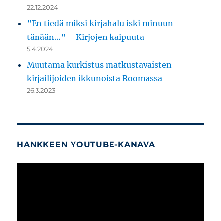
22.12.2024
”En tiedä miksi kirjahalu iski minuun
tänään…” – Kirjojen kaipuuta
5.4.2024
Muutama kurkistus matkustavaisten
kirjailijoiden ikkunoista Roomassa
26.3.2023
HANKKEEN YOUTUBE-KANAVA
Videotoistin