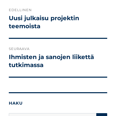
Artikkelien
EDELLINEN
selaus
Uusi julkaisu projektin
Edellinen
artikkeli:
teemoista
SEURAAVA
Ihmisten ja sanojen liikettä
Seuraava
artikkeli:
tutkimassa
HAKU
HA